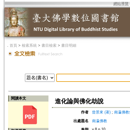
網站導覽
．
首頁
>
檢索系統
>
書目檢索
>
書目明細
閱讀本文
進化論與佛化劫說
作者
曾景來 (著)
;
南瀛佛教會 (編
出處題名
南瀛佛教
v.8 n.10
卷期