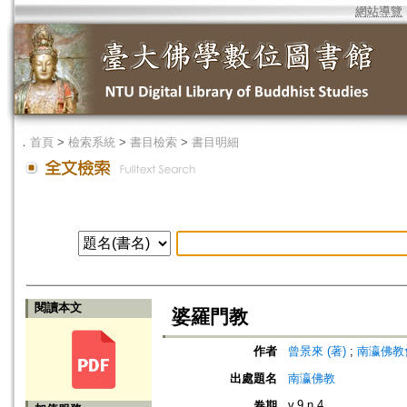
網站導覽
．
首頁
>
檢索系統
>
書目檢索
>
書目明細
閱讀本文
婆羅門教
作者
曾景來 (著)
;
南瀛佛教會 (編
出處題名
南瀛佛教
v.9 n.4
卷期