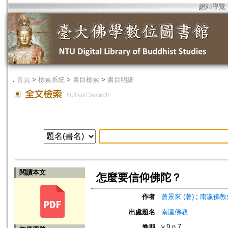
網站導覽
．
首頁
>
檢索系統
>
書目檢索
>
書目明細
閱讀本文
怎麼要信仰佛陀？
作者
曾景來 (著)
;
南瀛佛教會 (編
出處題名
南瀛佛教
v.9 n.7
卷期