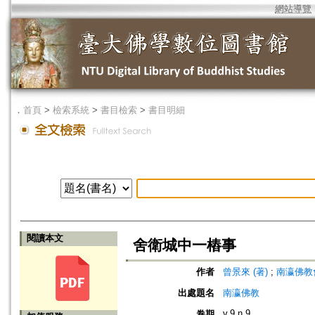
網站導覽
．
首頁
>
檢索系統
>
書目檢索
>
書目明細
閱讀本文
舍衛城中一樁事
作者
曾景來 (著)
;
南瀛佛教會 (編
出處題名
南瀛佛教
v.9 n.9
卷期