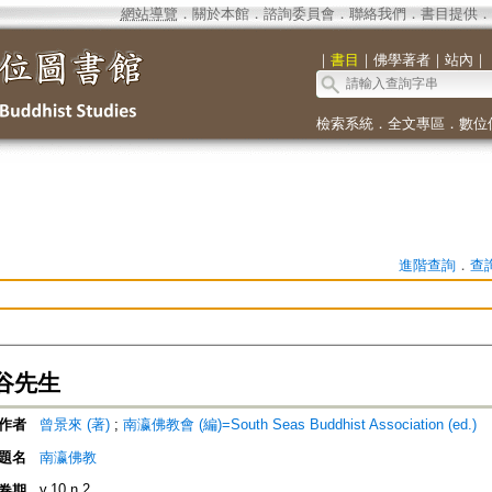
網站導覽
．
關於本館
．
諮詢委員會
．
聯絡我們
．
書目提供
．
｜
書目
｜
佛學著者
｜
站內
｜
檢索系統
．
全文專區
．
數位
進階查詢
．
查
谷先生
作者
曾景來 (著)
;
南瀛佛教會 (編)=South Seas Buddhist Association (ed.)
題名
南瀛佛教
v.10 n.2
卷期