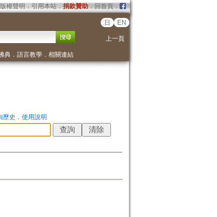
版權聲明
．
引用本站
．
捐款贊助
．
回首頁
．
日
EN
上一頁
佛典
．
語言教學
．
相關連結
詢歷史
．
使用說明