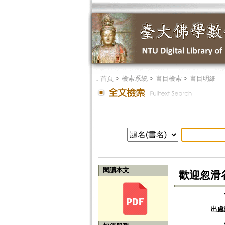
．
首頁
>
檢索系統
>
書目檢索
>
書目明細
閱讀本文
歡迎忽滑
出處