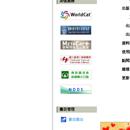
加值服務
出版
出
出
資料
使用
點閱
建檔
更新
書目管理
書目匯出