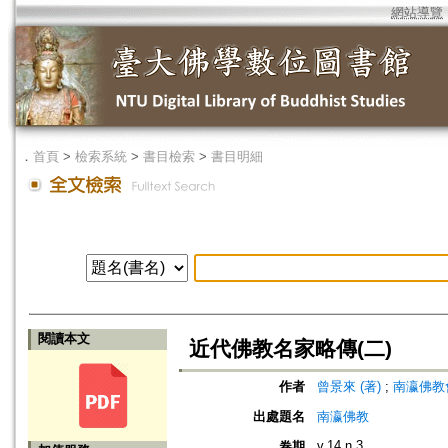
網站導覽
．
首頁
>
檢索系統
>
書目檢索
>
書目明細
閱讀本文
近代佛教名家略傳(二)
作者
曾景來 (著)
;
南瀛佛教會 (編
出處題名
南瀛佛教
v.14 n.3
卷期