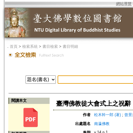
網站導覽
．
首頁
>
檢索系統
>
書目檢索
>
書目明細
閱讀本文
臺灣佛教徒大會式上之祝辭
作者
松木幹一郎 (著)
;
曾景來
出處題名
南瀛佛教
v.14 n.1
卷期