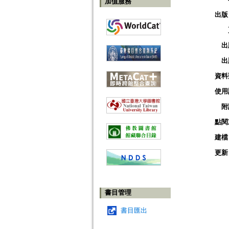
加值服務
出版
出
出
資料
使用
附
點閱
建檔
更新
書目管理
書目匯出