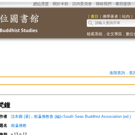
網站導覽
．
關於本館
．
諮詢委員會
．
聯絡我們
．
書目提供
．
｜
書目
｜
佛學著者
｜
站內
｜
檢索系統
．
全文專區
．
數位
進階查詢
．
查
梵鐘
作者
沈本圓 (著)
;
南瀛佛教會 (編)=South Seas Buddhist Association (ed.)
題名
南瀛佛教
v.13 n.12
卷期