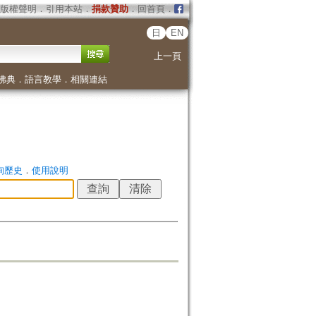
版權聲明
．
引用本站
．
捐款贊助
．
回首頁
．
日
EN
上一頁
佛典
．
語言教學
．
相關連結
詢歷史
．
使用說明