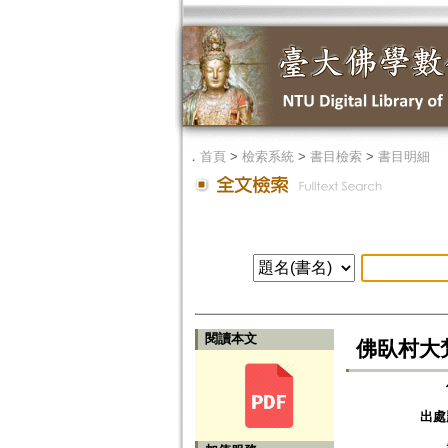
．
首頁
>
檢索系統
>
書目檢索
>
書目明細
閱讀本文
佛臥村大
出處