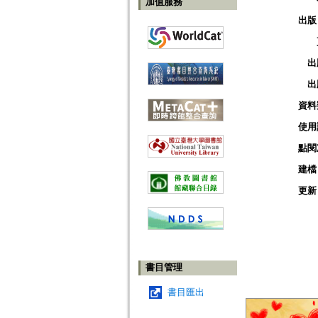
加值服務
出版
出
出
資料
使用
點閱
建檔
更新
書目管理
書目匯出