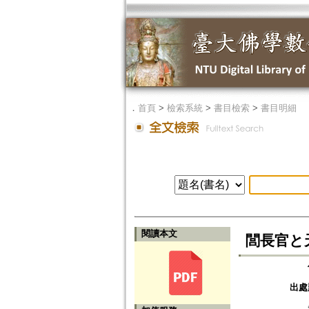
．
首頁
>
檢索系統
>
書目檢索
>
書目明細
閱讀本文
閭長官と
出處