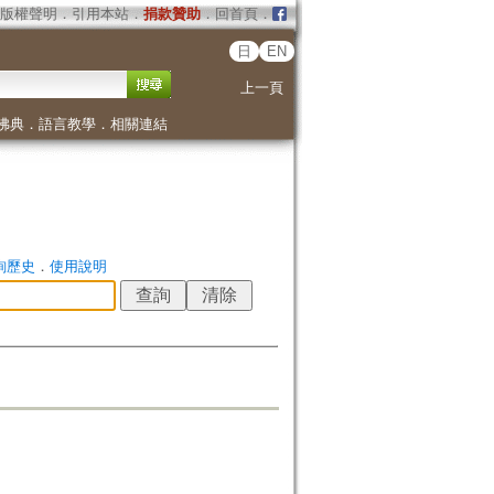
版權聲明
．
引用本站
．
捐款贊助
．
回首頁
．
日
EN
上一頁
佛典
．
語言教學
．
相關連結
詢歷史
．
使用說明