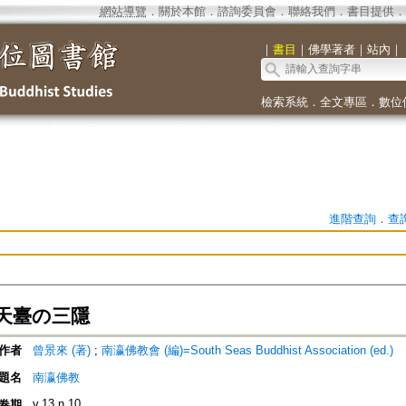
網站導覽
．
關於本館
．
諮詢委員會
．
聯絡我們
．
書目提供
．
｜
書目
｜
佛學著者
｜
站內
｜
檢索系統
．
全文專區
．
數位
進階查詢
．
查
天臺の三隱
作者
曾景來 (著)
;
南瀛佛教會 (編)=South Seas Buddhist Association (ed.)
題名
南瀛佛教
v.13 n.10
卷期