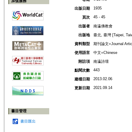
加值服務
1935
出版日期
45 - 45
頁次
出版者
南瀛佛教會
出版地
臺北, 臺灣 [Taipei, Tai
資料類型
期刊論文=Journal Artic
使用語言
中文=Chinese
附註項
南瀛詩壇
443
點閱次數
2013.02.06
建檔日期
2021.09.14
更新日期
書目管理
書目匯出