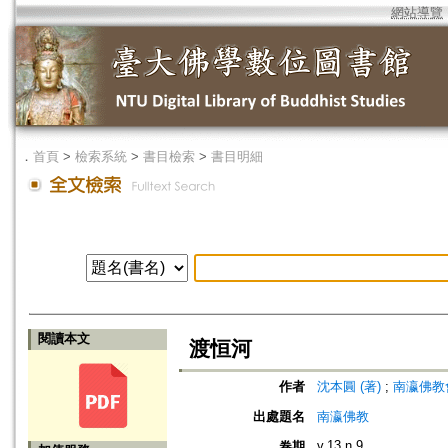
網站導覽
．
首頁
>
檢索系統
>
書目檢索
>
書目明細
閱讀本文
渡恒河
作者
沈本圓 (著)
;
南瀛佛教會 (編
出處題名
南瀛佛教
v.13 n.9
卷期