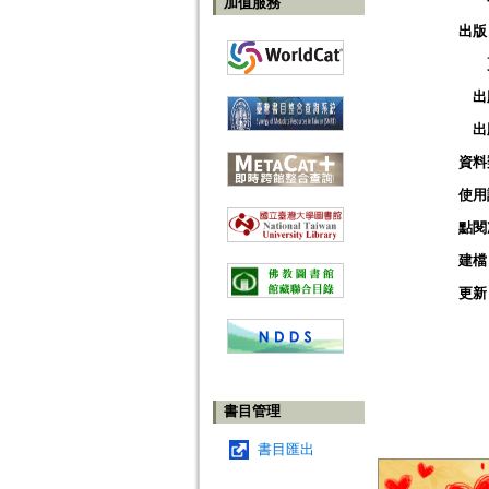
加值服務
出版
出
出
資料
使用
點閱
建檔
更新
書目管理
書目匯出