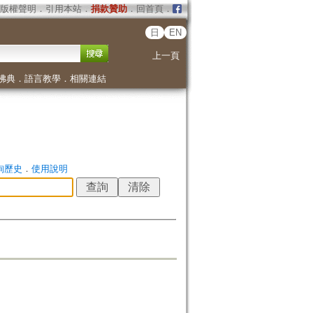
版權聲明
．
引用本站
．
捐款贊助
．
回首頁
．
日
EN
上一頁
佛典
．
語言教學
．
相關連結
詢歷史
．
使用說明