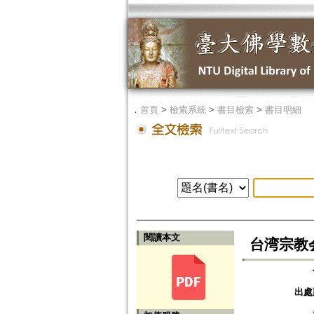
．
首頁
>
檢索系統
>
書目檢索
>
書目明細
閱讀本文
台湾宗教
出處