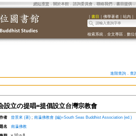
網站導覽
．
關於本館
．
諮詢委員會
．
聯絡我們
．
書目提供
．
｜
書目
｜
佛學著者
｜
站內
｜
檢索系統
．
全文專區
．
數位
進階查詢
．
查
会設立の提唱=提倡設立台灣宗教會
作者
曾景來 (著)
;
南瀛佛教會 (編)=South Seas Buddhist Association (ed.)
題名
南瀛佛教
v.10 n.8
卷期