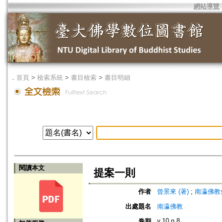
網站導覽
．
首頁
>
檢索系統
>
書目檢索
>
書目明細
閱讀本文
提案一則
作者
曾景來 (著)
;
南瀛佛教會 (編
出處題名
南瀛佛教
v.10 n.8
卷期