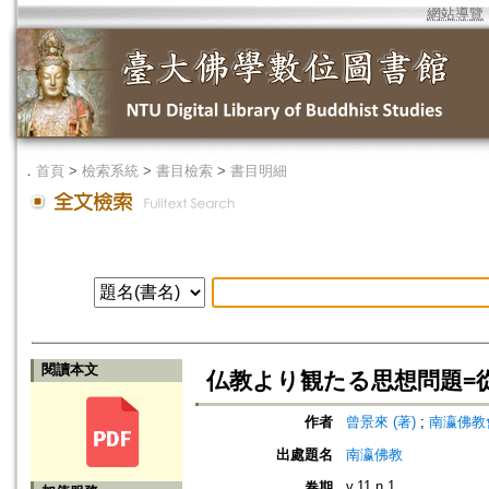
網站導覽
．
首頁
>
檢索系統
>
書目檢索
>
書目明細
閱讀本文
仏教より観たる思想問題=
作者
曾景來 (著)
;
南瀛佛教會 (編
出處題名
南瀛佛教
v.11 n.1
卷期