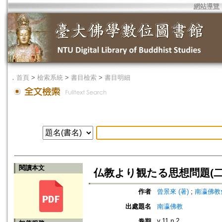
網站導覽
．
首頁
>
檢索系統
>
書目檢索
>
書目明細
閱讀本文
仏教より観たる思想問題(二
作者
曾景來 (著)
;
南瀛佛教會 (編
出處題名
南瀛佛教
v.11 n.2
卷期