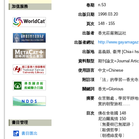
n.53
卷期
加值服務
1998.03.20
出版日期
148 - 155
頁次
出版者
香光莊嚴雜誌社
http://www.gayamagazi
出版者網址
出版地
嘉義縣, 臺灣 [Chia-i hsi
資料類型
期刊論文=Journal Artic
使用語言
中文=Chinese
附註項
「法」的學習—香光寺
關鍵詞
香光=Glorious
摘要
在苦難處，學習平靜地
實的朝聖旅程……
目次
佛在舍衛國 148
尼泊爾風情 150
書目管理
〔無憂樹已無蹤跡 〕
〔殺價哲學〕
書目匯出
〔朝禮綠度母〕