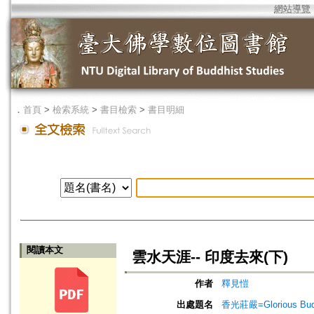
網站導覽
．
首頁
>
檢索系統
>
書目檢索
>
書目明細
閱讀本文
雲水天涯-- 印度去來(下)
作者
釋見愷
出處題名
香光莊嚴=Glorious Bud