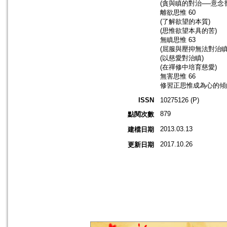
(貪與瞋的對治──意念
離欲思惟 60
(了解欲望的本質)
(思惟欲望本具的苦)
無瞋思惟 63
(屈服與壓抑無法對治瞋
(以慈愛對治瞋)
(在禪修中培育慈愛)
無害思惟 66
修習正思惟成為心的傾向
ISSN
10275126 (P)
879
點閱次數
2013.03.13
建檔日期
2017.10.26
更新日期