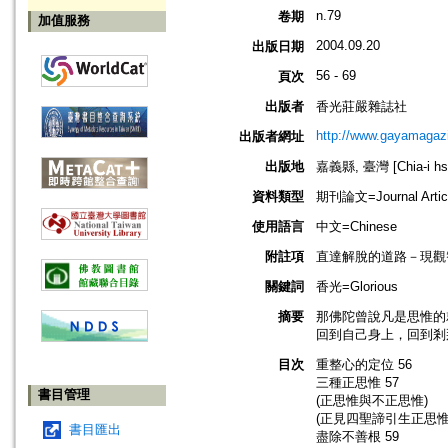
n.79
卷期
加值服務
2004.09.20
出版日期
56 - 69
頁次
出版者
香光莊嚴雜誌社
http://www.gayamagazi
出版者網址
出版地
嘉義縣, 臺灣 [Chia-i hsi
資料類型
期刊論文=Journal Artic
使用語言
中文=Chinese
附註項
直達解脫的道路－現觀
關鍵詞
香光=Glorious
摘要
那佛陀曾說凡是思惟的
回到自己身上，回到剎
目次
重整心的定位 56
三種正思惟 57
書目管理
(正思惟與不正思惟)
(正見四聖諦引生正思惟
書目匯出
盡除不善根 59