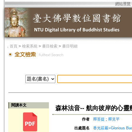
網站導覽
．
首頁
>
檢索系統
>
書目檢索
>
書目明細
閱讀本文
森林法音-- 航向彼岸的心靈
作者
釋菩提
;
釋見芊
出處題名
香光莊嚴=Glorious Bud