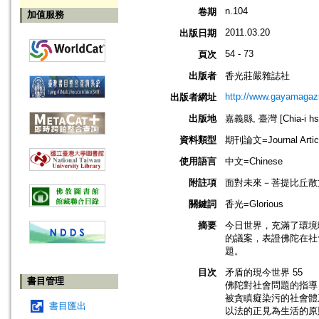
n.104
卷期
加值服務
2011.03.20
出版日期
54 - 73
頁次
出版者
香光莊嚴雜誌社
http://www.gayamagazi
出版者網址
出版地
嘉義縣, 臺灣 [Chia-i hsi
資料類型
期刊論文=Journal Artic
使用語言
中文=Chinese
附註項
面對未來－菩提比丘散
關鍵詞
香光=Glorious
摘要
今日世界，充滿了環境
的議案，表證佛陀在社
題。
目次
矛盾的現今世界 55
書目管理
佛陀對社會問題的指導 
被貪瞋癡染污的社會體系
書目匯出
以法的正見為生活的原則