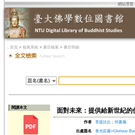
網站導覽
．
首頁
>
檢索系統
>
書目檢索
>
書目明細
閱讀本文
面對未來：提供給新世紀的
作者
菩提比丘
;
何蕙儀
出處題名
香光莊嚴=Glorious Bud