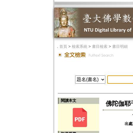
．
首頁
>
檢索系統
>
書目檢索
>
書目明細
閱讀本文
佛陀伽耶
出處