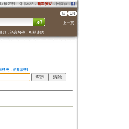
版權聲明
．
引用本站
．
捐款贊助
．
回首頁
．
日
EN
上一頁
佛典
．
語言教學
．
相關連結
詢歷史
．
使用說明