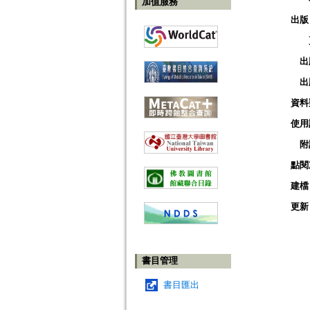
加值服務
出版
出
出
資料
使用
附
點閱
建檔
更新
書目管理
書目匯出