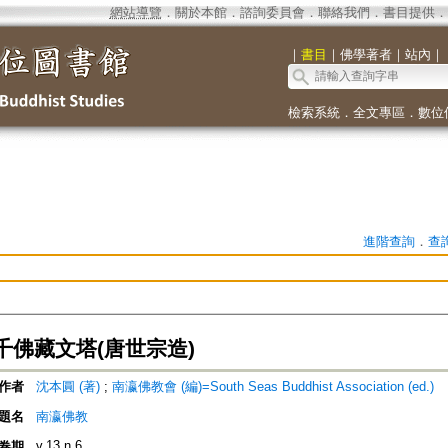
網站導覽
．
關於本館
．
諮詢委員會
．
聯絡我們
．
書目提供
．
｜
書目
｜
佛學著者
｜
站內
｜
檢索系統
．
全文專區
．
數位
進階查詢
．
查
千佛藏文塔(唐世宗造)
作者
沈本圓 (著)
;
南瀛佛教會 (編)=South Seas Buddhist Association (ed.)
題名
南瀛佛教
v.13 n.6
卷期