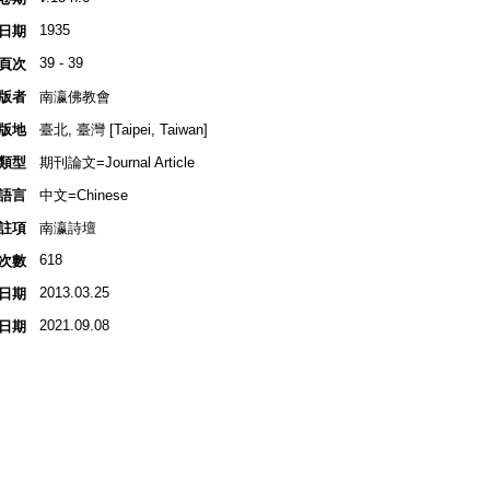
1935
日期
39 - 39
頁次
版者
南瀛佛教會
版地
臺北, 臺灣 [Taipei, Taiwan]
類型
期刊論文=Journal Article
語言
中文=Chinese
註項
南瀛詩壇
618
次數
2013.03.25
日期
2021.09.08
日期