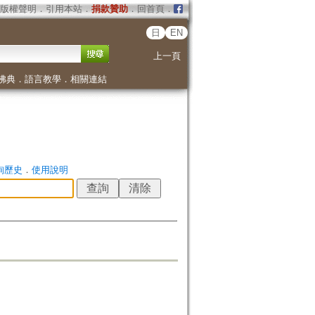
版權聲明
．
引用本站
．
捐款贊助
．
回首頁
．
日
EN
上一頁
佛典
．
語言教學
．
相關連結
詢歷史
．
使用說明