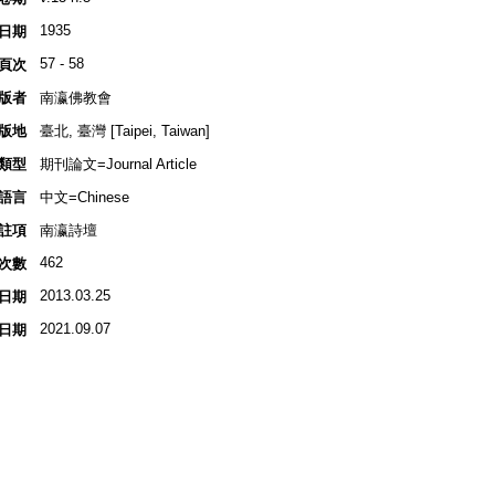
1935
日期
57 - 58
頁次
版者
南瀛佛教會
版地
臺北, 臺灣 [Taipei, Taiwan]
類型
期刊論文=Journal Article
語言
中文=Chinese
註項
南瀛詩壇
462
次數
2013.03.25
日期
2021.09.07
日期