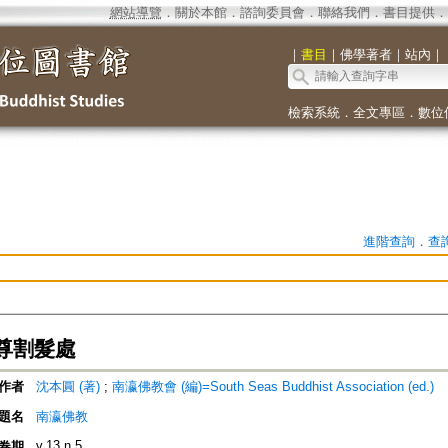
網站導覽
．
關於本館
．
諮詢委員會
．
聯絡我們
．
書目提供
．
｜
書目
｜
佛學著者
｜
站內
｜
檢索系統
．
全文專區
．
數位
進階查詢
．
查
尊割髮處
作者
沈本圓 (著)
;
南瀛佛教會 (編)=South Seas Buddhist Association (ed.)
題名
南瀛佛教
v.13 n.5
卷期