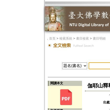
．
首頁
>
檢索系統
>
書目檢索
>
書目明細
閱讀本文
伽耶山釋
出處