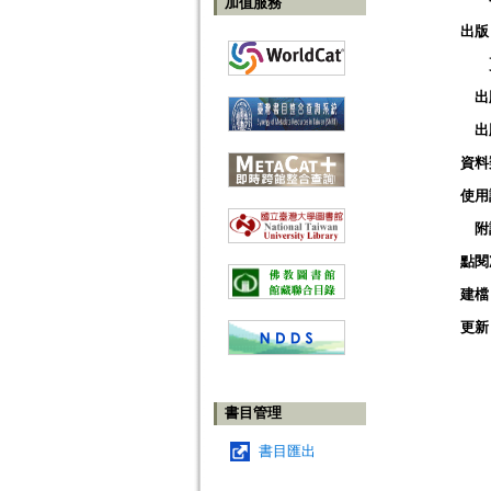
加值服務
出版
出
出
資料
使用
附
點閱
建檔
更新
書目管理
書目匯出