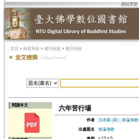
網站導覽
．
首頁
>
檢索系統
>
書目檢索
>
書目明細
閱讀本文
六年苦行場
作者
沈本圓 (著)
;
南瀛佛教會 (編
出處題名
南瀛佛教
v.13 n.5
卷期