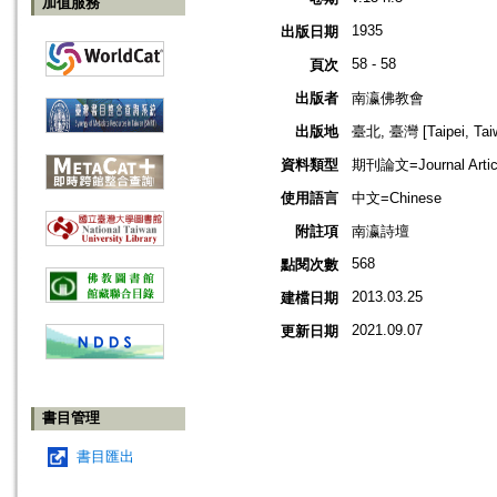
加值服務
1935
出版日期
58 - 58
頁次
出版者
南瀛佛教會
出版地
臺北, 臺灣 [Taipei, Tai
資料類型
期刊論文=Journal Artic
使用語言
中文=Chinese
附註項
南瀛詩壇
568
點閱次數
2013.03.25
建檔日期
2021.09.07
更新日期
書目管理
書目匯出