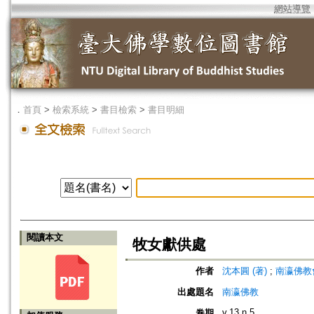
網站導覽
．
首頁
>
檢索系統
>
書目檢索
>
書目明細
閱讀本文
牧女獻供處
作者
沈本圓 (著)
;
南瀛佛教會 (編
出處題名
南瀛佛教
v.13 n.5
卷期