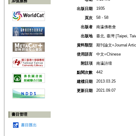
加值服務
1935
出版日期
58 - 58
頁次
出版者
南瀛佛教會
出版地
臺北, 臺灣 [Taipei, Tai
資料類型
期刊論文=Journal Artic
使用語言
中文=Chinese
附註項
南瀛詩壇
442
點閱次數
2013.03.25
建檔日期
2021.09.07
更新日期
書目管理
書目匯出