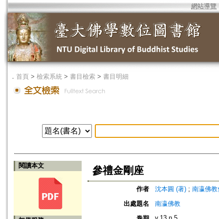
網站導覽
．
首頁
>
檢索系統
>
書目檢索
>
書目明細
閱讀本文
參禮金剛座
作者
沈本圓 (著)
;
南瀛佛教會 (編
出處題名
南瀛佛教
v.13 n.5
卷期