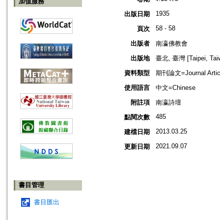
加值服務
1935
出版日期
58 - 58
頁次
出版者
南瀛佛教會
出版地
臺北, 臺灣 [Taipei, Tai
資料類型
期刊論文=Journal Artic
使用語言
中文=Chinese
附註項
南瀛詩壇
485
點閱次數
2013.03.25
建檔日期
2021.09.07
更新日期
書目管理
書目匯出