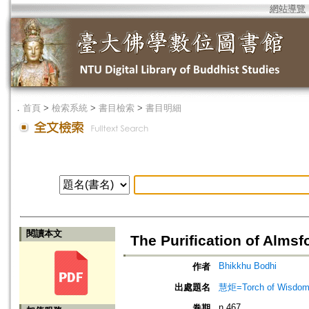
網站導覽
．
首頁
>
檢索系統
>
書目檢索
>
書目明細
閱讀本文
The Purification of Almsf
Bhikkhu Bodhi
作者
出處題名
慧炬=Torch of Wisdom
n.467
卷期