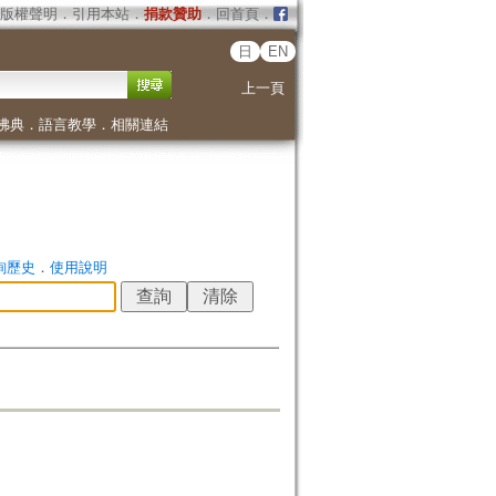
版權聲明
．
引用本站
．
捐款贊助
．
回首頁
．
日
EN
上一頁
佛典
．
語言教學
．
相關連結
詢歷史
．
使用說明