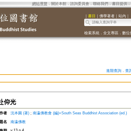
網站導覽
．
關於本館
．
諮詢委員會
．
聯絡我們
．
書目提供
．
｜
書目
｜
佛學著者
｜
站內
｜
檢索系統
．
全文專區
．
數位
進階查詢
．
查
赴仰光
作者
沈本圓 (著)
;
南瀛佛教會 (編)=South Seas Buddhist Association (ed.)
題名
南瀛佛教
v.13 n.4
卷期