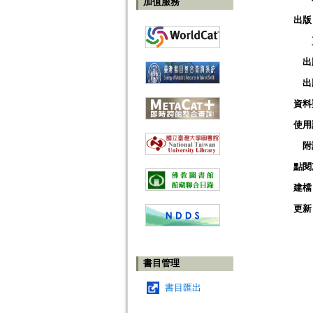
加值服務
出版
出
出
資料
使用
附
點閱
建檔
更新
書目管理
書目匯出