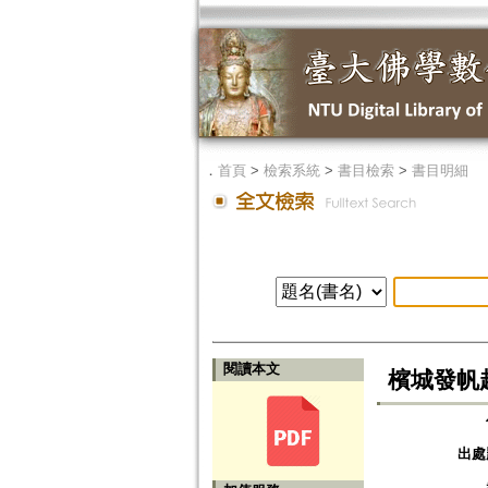
．
首頁
>
檢索系統
>
書目檢索
>
書目明細
閱讀本文
檳城發帆
出處