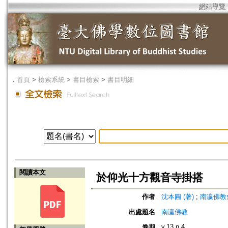
網站導覽
．
首頁
>
檢索系統
>
書目檢索
>
書目明細
閱讀本文
於仰光十方觀音寺掛搭
作者
沈本圓 (著)
;
南瀛佛教會 (編
出處題名
南瀛佛教
v.13 n.4
卷期