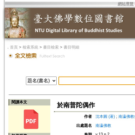
網站導覽
．
首頁
>
檢索系統
>
書目檢索
>
書目明細
閱讀本文
於南普陀偶作
作者
沈本圓 (著)
;
南瀛佛教會 (編
出處題名
南瀛佛教
v.13 n.2
卷期