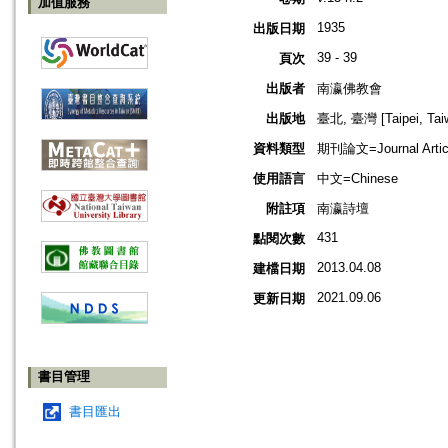
加值服務
1935
出版日期
39 - 39
頁次
出版者
南瀛佛教會
出版地
臺北, 臺灣 [Taipei, Tai
資料類型
期刊論文=Journal Artic
使用語言
中文=Chinese
附註項
南瀛詩壇
431
點閱次數
2013.04.08
建檔日期
2021.09.06
更新日期
書目管理
書目匯出