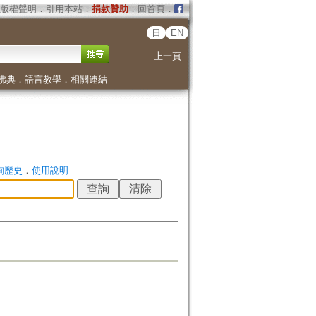
版權聲明
．
引用本站
．
捐款贊助
．
回首頁
．
日
EN
上一頁
佛典
．
語言教學
．
相關連結
詢歷史
．
使用說明