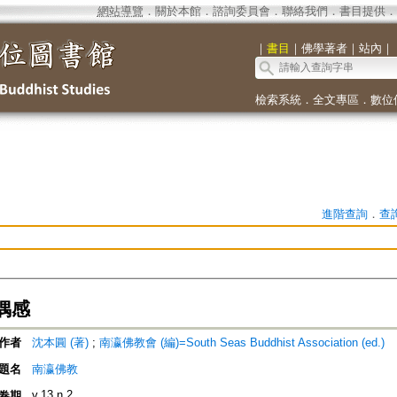
網站導覽
．
關於本館
．
諮詢委員會
．
聯絡我們
．
書目提供
．
｜
書目
｜
佛學著者
｜
站內
｜
檢索系統
．
全文專區
．
數位
進階查詢
．
查
偶感
作者
沈本圓 (著)
;
南瀛佛教會 (編)=South Seas Buddhist Association (ed.)
題名
南瀛佛教
v.13 n.2
卷期