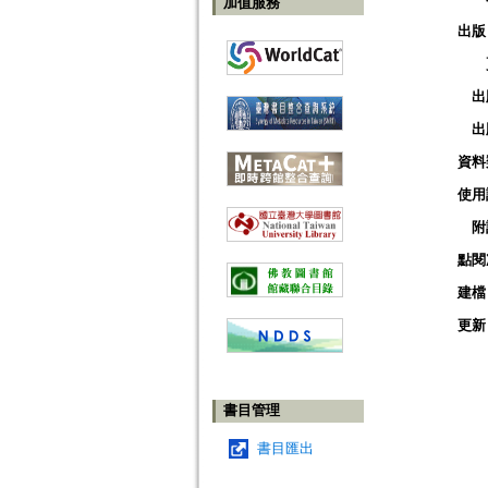
加值服務
出版
出
出
資料
使用
附
點閱
建檔
更新
書目管理
書目匯出