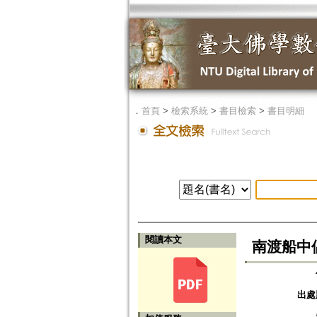
．
首頁
>
檢索系統
>
書目檢索
>
書目明細
閱讀本文
南渡船中
出處