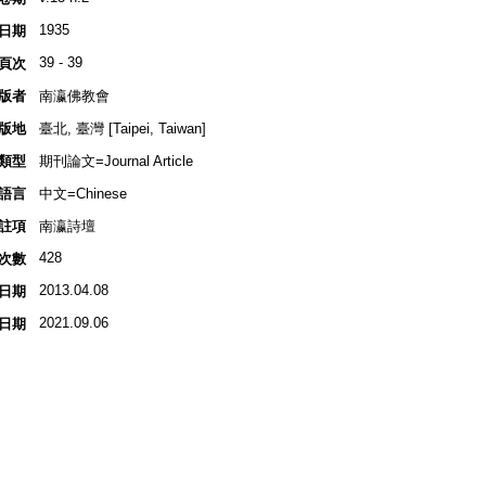
1935
日期
39 - 39
頁次
版者
南瀛佛教會
版地
臺北, 臺灣 [Taipei, Taiwan]
類型
期刊論文=Journal Article
語言
中文=Chinese
註項
南瀛詩壇
428
次數
2013.04.08
日期
2021.09.06
日期