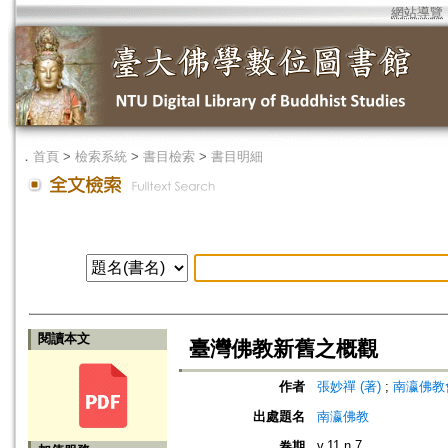
網站導覽
．
首頁
>
檢索系統
>
書目檢索
>
書目明細
閱讀本文
臺灣佛教新舊之概觀
作者
張妙禪 (著)
;
南瀛佛教會 (編
出處題名
南瀛佛教
v.11 n.7
卷期