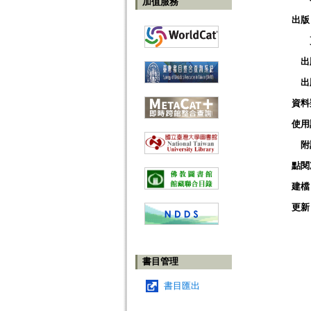
加值服務
出版
出
出
資料
使用
附
點閱
建檔
更新
書目管理
書目匯出