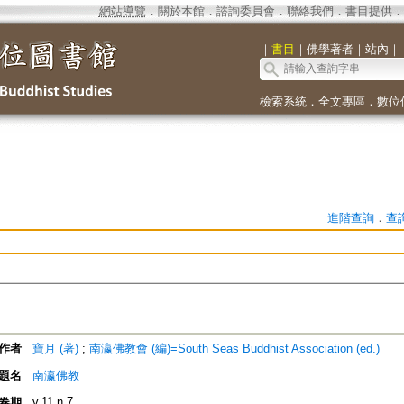
網站導覽
．
關於本館
．
諮詢委員會
．
聯絡我們
．
書目提供
．
｜
書目
｜
佛學著者
｜
站內
｜
檢索系統
．
全文專區
．
數位
進階查詢
．
查
作者
寶月 (著)
;
南瀛佛教會 (編)=South Seas Buddhist Association (ed.)
題名
南瀛佛教
v.11 n.7
卷期