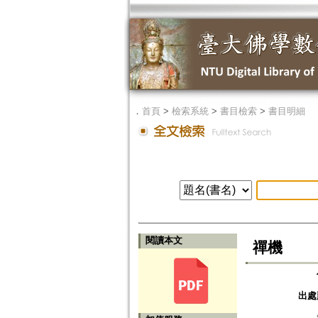
．
首頁
>
檢索系統
>
書目檢索
>
書目明細
閱讀本文
禪機
出處