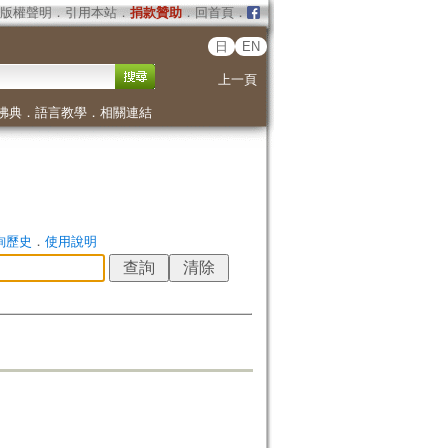
版權聲明
．
引用本站
．
捐款贊助
．
回首頁
．
日
EN
上一頁
佛典
．
語言教學
．
相關連結
詢歷史
．
使用說明