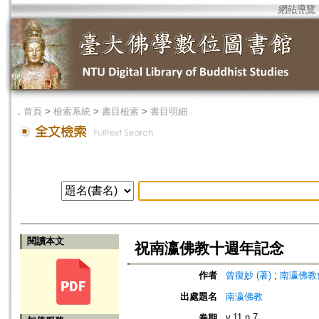
網站導覽
．
首頁
>
檢索系統
>
書目檢索
>
書目明細
閱讀本文
祝南瀛佛教十週年記念
作者
曾復妙 (著)
;
南瀛佛教會 (編
出處題名
南瀛佛教
v.11 n.7
卷期