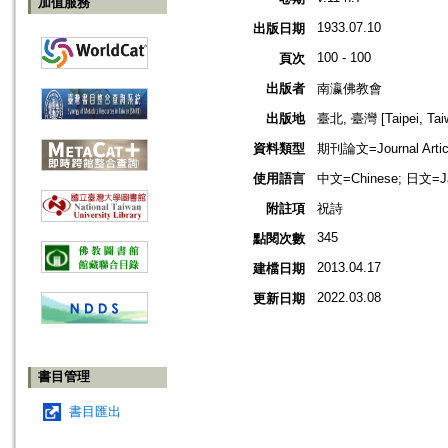
加值服務
1933.07.10
出版日期
100 - 100
頁次
出版者
南瀛佛教會
出版地
臺北, 臺灣 [Taipei, Tai
資料類型
期刊論文=Journal Artic
使用語言
中文=Chinese; 日文=J
附註項
祝詩
345
點閱次數
2013.04.17
建檔日期
2022.03.08
更新日期
書目管理
書目匯出