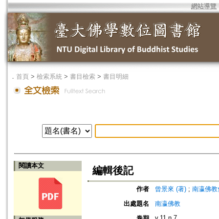
網站導覽
．
首頁
>
檢索系統
>
書目檢索
>
書目明細
閱讀本文
編輯後記
作者
曾景來 (著)
;
南瀛佛教會 (編
出處題名
南瀛佛教
v.11 n.7
卷期