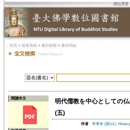
網站導覽
．
首頁
>
檢索系統
>
書目檢索
>
書目明細
閱讀本文
明代儒教を中心としての仏儒
(五)
作者
李孝本 (著)=Li, Hsiao-p