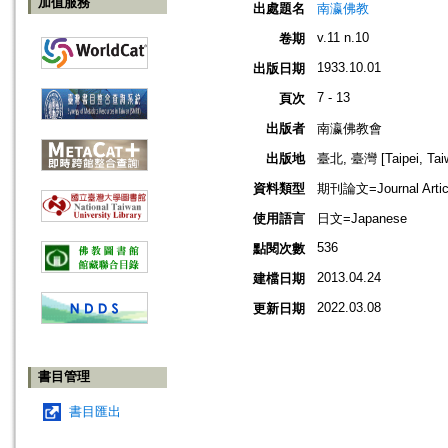
加值服務
出處題名
南瀛佛教
v.11 n.10
卷期
1933.10.01
出版日期
7 - 13
頁次
出版者
南瀛佛教會
出版地
臺北, 臺灣 [Taipei, Tai
資料類型
期刊論文=Journal Artic
使用語言
日文=Japanese
536
點閱次數
2013.04.24
建檔日期
2022.03.08
更新日期
書目管理
書目匯出