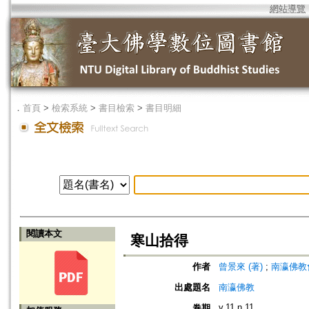
網站導覽
．
首頁
>
檢索系統
>
書目檢索
>
書目明細
閱讀本文
寒山拾得
作者
曾景來 (著)
;
南瀛佛教會 (編
出處題名
南瀛佛教
v.11 n.11
卷期