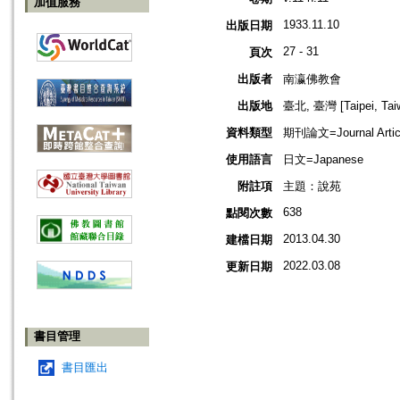
加值服務
1933.11.10
出版日期
27 - 31
頁次
出版者
南瀛佛教會
出版地
臺北, 臺灣 [Taipei, Tai
資料類型
期刊論文=Journal Artic
使用語言
日文=Japanese
附註項
主題：說苑
638
點閱次數
2013.04.30
建檔日期
2022.03.08
更新日期
書目管理
書目匯出