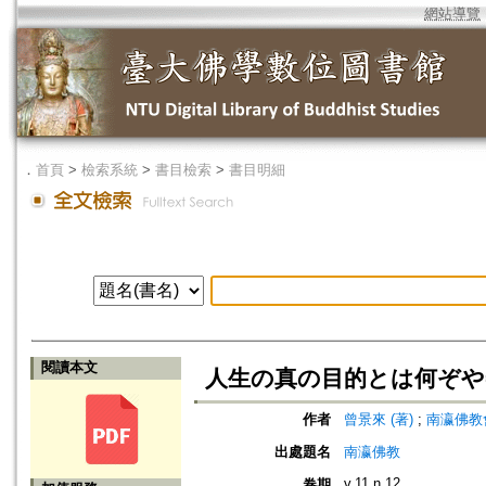
網站導覽
．
首頁
>
檢索系統
>
書目檢索
>
書目明細
閱讀本文
人生の真の目的とは何ぞや
作者
曾景來 (著)
;
南瀛佛教會 (編
出處題名
南瀛佛教
v.11 n.12
卷期