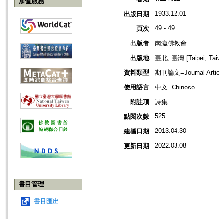
加值服務
1933.12.01
出版日期
49 - 49
頁次
出版者
南瀛佛教會
出版地
臺北, 臺灣 [Taipei, Tai
資料類型
期刊論文=Journal Artic
使用語言
中文=Chinese
附註項
詩集
525
點閱次數
2013.04.30
建檔日期
2022.03.08
更新日期
書目管理
書目匯出