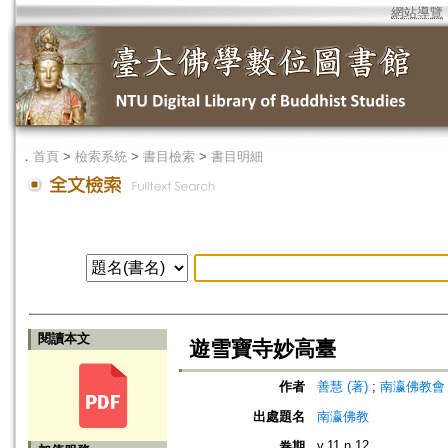
網站導覽
．
首頁
>
檢索系統
>
書目檢索
>
書目明細
閱讀本文
遊雪寶寺妙高臺
作者
善慧 (著)
;
南瀛佛教會 (編)
出處題名
南瀛佛教
v.11 n.12
卷期