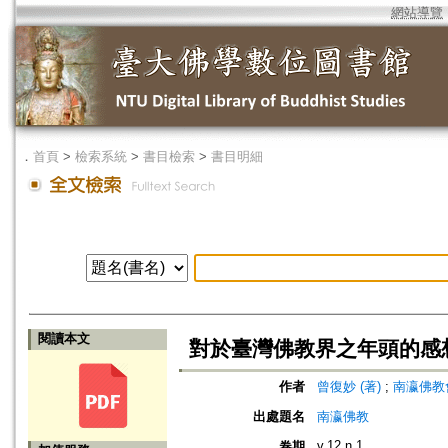
網站導覽
．
首頁
>
檢索系統
>
書目檢索
>
書目明細
閱讀本文
對於臺灣佛教界之年頭的感
作者
曾復妙 (著)
;
南瀛佛教會 (編
出處題名
南瀛佛教
v.12 n.1
卷期