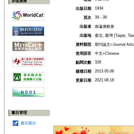
加值服務
1934
出版日期
39 - 39
頁次
出版者
南瀛佛教會
出版地
臺北, 臺灣 [Taipei, Tai
資料類型
期刊論文=Journal Artic
使用語言
中文=Chinese
329
點閱次數
2013.05.06
建檔日期
2021.08.18
更新日期
書目管理
書目匯出