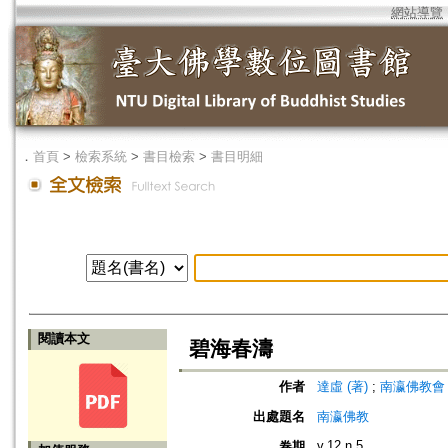
網站導覽
．
首頁
>
檢索系統
>
書目檢索
>
書目明細
閱讀本文
碧海春濤
作者
達虛 (著)
;
南瀛佛教會 (編)
出處題名
南瀛佛教
v.12 n.5
卷期