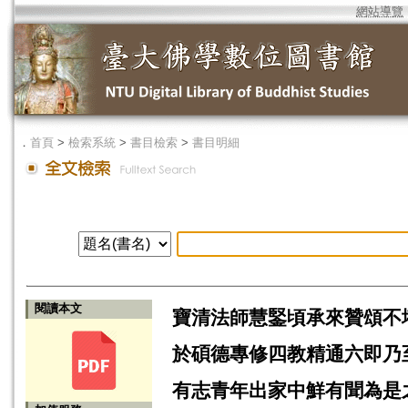
網站導覽
．
首頁
>
檢索系統
>
書目檢索
>
書目明細
閱讀本文
寶清法師慧鋻頃承來贊頌不
於碩德專修四教精通六即乃
有志青年出家中鮮有聞為是