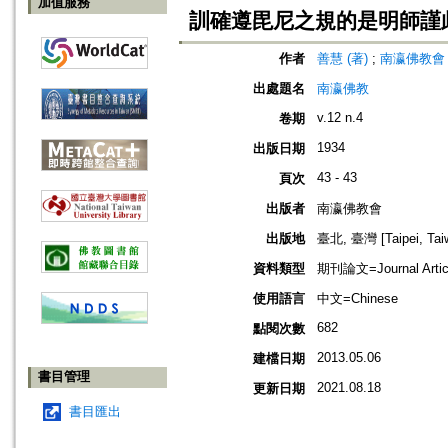
加值服務
訓確遵毘尼之規的是明師謹
作者
善慧 (著)
;
南瀛佛教會 (編)
出處題名
南瀛佛教
v.12 n.4
卷期
1934
出版日期
43 - 43
頁次
出版者
南瀛佛教會
出版地
臺北, 臺灣 [Taipei, Tai
資料類型
期刊論文=Journal Artic
使用語言
中文=Chinese
682
點閱次數
2013.05.06
建檔日期
書目管理
2021.08.18
更新日期
書目匯出