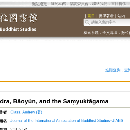
網站導覽
．
關於本館
．
諮詢委員會
．
聯絡我們
．
書目提供
．
｜
書目
｜
佛學著者
｜
站內
｜
檢索系統
．
全文專區
．
數位
進階查詢
．
查
dra, Bǎoyún, and the Saṃyuktāgama
作者
Glass, Andrew (著)
Journal of the International Association of Buddhist Studies=JIABS
題名
v.31 n.1-2
卷期