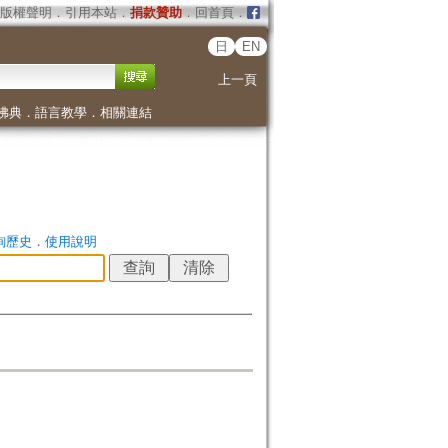
版權聲明
．
引用本站
．
捐款贊助
．
回首頁
．
日
EN
上一頁
佛典
．
語言教學
．
相關連結
詢歷史
．
使用說明