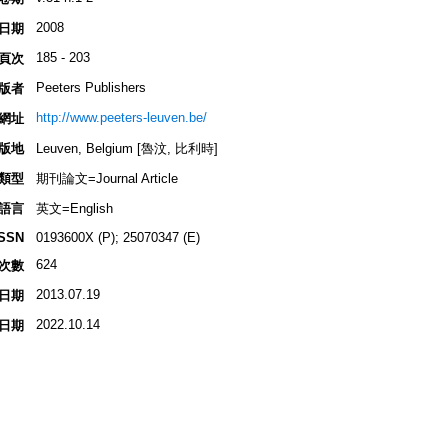
2008
日期
185 - 203
頁次
Peeters Publishers
版者
http://www.peeters-leuven.be/
網址
版地
Leuven, Belgium [魯汶, 比利時]
類型
期刊論文=Journal Article
語言
英文=English
ISSN
0193600X (P); 25070347 (E)
624
次數
2013.07.19
日期
2022.10.14
日期