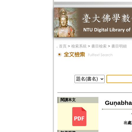
．
首頁
>
檢索系統
>
書目檢索
>
書目明細
閱讀本文
Guṇabha
出處