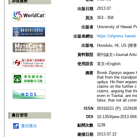
加值服務
2013.07
出版日期
353 - 358
頁次
University of Hawaii P
出版者
https://uhpress.hawaii
出版者網址
出版地
Honolulu, HI, US 
資料類型
期刊論文=Journal Artic
使用語言
英文=English
Brook Ziporyn argues t
摘要
that from the standpoin
upāya. He then argues 
claims on the further c
claims, arguing that th
even in Tiantai, are m
false, that not all cont
ISSN
00318221 (P); 1529189
書目管理
DOI
10.1353/pew.2013.004
1139
點閱次數
書目匯出
2013.07.22
建檔日期