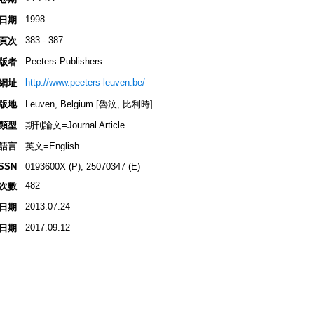
1998
日期
383 - 387
頁次
Peeters Publishers
版者
http://www.peeters-leuven.be/
網址
版地
Leuven, Belgium [魯汶, 比利時]
類型
期刊論文=Journal Article
語言
英文=English
ISSN
0193600X (P); 25070347 (E)
482
次數
2013.07.24
日期
2017.09.12
日期