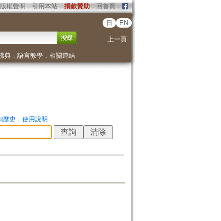
版權聲明
．
引用本站
．
捐款贊助
．
回首頁
．
日
EN
上一頁
佛典
．
語言教學
．
相關連結
詢歷史
．
使用說明