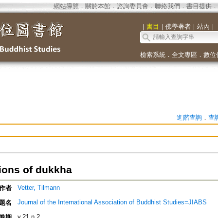
網站導覽
．
關於本館
．
諮詢委員會
．
聯絡我們
．
書目提供
．
｜
書目
｜
佛學著者
｜
站內
｜
檢索系統
．
全文專區
．
數位
進階查詢
．
查
ions of dukkha
Vetter, Tilmann
作者
Journal of the International Association of Buddhist Studies=JIABS
題名
v.21 n.2
卷期