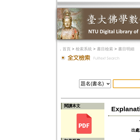
．
首頁
>
檢索系統
>
書目檢索
>
書目明細
閱讀本文
Explanat
出處