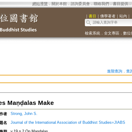
網站導覽
．
關於本館
．
諮詢委員會
．
聯絡我們
．
書目提供
．
｜
書目
｜
佛學著者
｜
站內
｜
檢索系統
．
全文專區
．
數位
進階查詢
．
查
es Maṇḍalas Make
Strong, John S.
作者
Journal of the International Association of Buddhist Studies=JIABS
題名
v.19 n.2 On Maṇḍalas
卷期