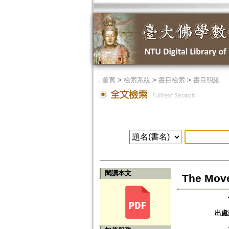
．
首頁
>
檢索系統
>
書目檢索
>
書目明細
閱讀本文
The Mov
出處