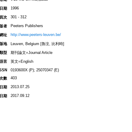
1996
日期
301 - 312
頁次
Peeters Publishers
版者
http://www.peeters-leuven.be/
網址
版地
Leuven, Belgium [魯汶, 比利時]
類型
期刊論文=Journal Article
語言
英文=English
ISSN
0193600X (P); 25070347 (E)
403
次數
2013.07.25
日期
2017.09.12
日期