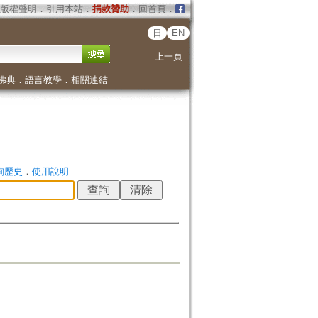
版權聲明
．
引用本站
．
捐款贊助
．
回首頁
．
日
EN
上一頁
佛典
．
語言教學
．
相關連結
詢歷史
．
使用說明