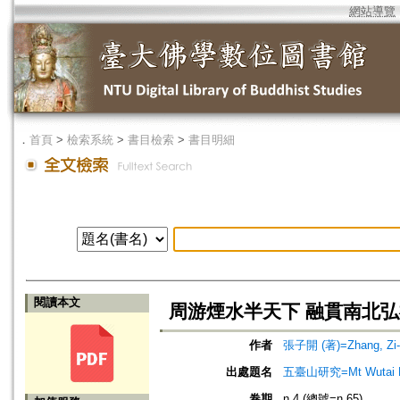
網站導覽
．
首頁
>
檢索系統
>
書目檢索
>
書目明細
閱讀本文
周游煙水半天下 融貫南北弘禪
作者
張子開 (著)=Zhang, Zi-k
出處題名
五臺山研究=Mt Wutai R
卷期
n.4 (總號=n.65)