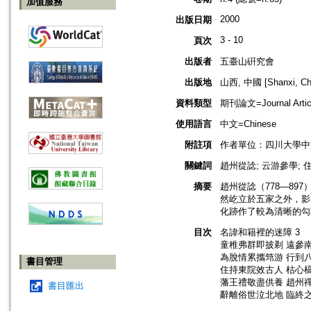
加值服務
2000
出版日期
3 - 10
頁次
出版者
五臺山硏究會
出版地
山西, 中國 [Shanxi, Ch
資料類型
期刊論文=Journal Artic
使用語言
中文=Chinese
附註項
作者單位：四川大學中
關鍵詞
趙州從諗; 云游參學; 
摘要
趙州從諗（778—8
然屹立於五家之外，影
化跡作了較為清晰的勾
目次
名諱和籍裡的迷障 3
童稚弗群即披剃 遠參南
為脫情累攜筇游 行到八
書目管理
住持東院效古人 枯心槁
藩王禮敬盡供養 趙州禪
書目匯出
辭離俗世泣北地 臨終之