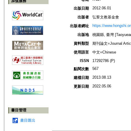
加值服務
2012.06.01
出版日期
出版者
弘誓文教基金會
https://www.hongshi.or
出版者網址
出版地
桃園縣, 臺灣 [Taoyuean 
資料類型
期刊論文=Journal Artic
使用語言
中文=Chinese
ISSN
17292786 (P)
567
點閱次數
2013.08.13
建檔日期
2022.05.06
更新日期
書目管理
書目匯出