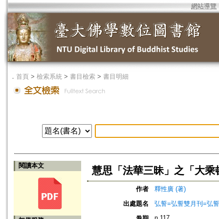
網站導覽
．
首頁
>
檢索系統
>
書目檢索
>
書目明細
閱讀本文
慧思「法華三昧」之「大乘頓
作者
釋性廣 (著)
出處題名
弘誓=弘誓雙月刊=弘
n.117
卷期