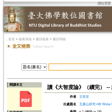
網站導覽
．
首頁
>
檢索系統
>
書目檢索
>
書目明細
閱讀本文
讀《大智度論》（續完） -
作者
王世安
出處題名
五臺山研究=Mt Wutai R
卷期
n.1 (總號=n.18)