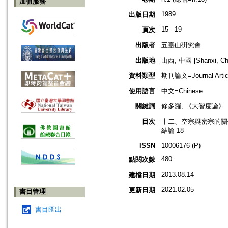
加值服務
1989
出版日期
15 - 19
頁次
出版者
五臺山硏究會
出版地
山西, 中國 [Shanxi, Ch
資料類型
期刊論文=Journal Artic
使用語言
中文=Chinese
關鍵詞
修多羅; 《大智度論》
目次
十二、空宗與密宗的關係
結論 18
ISSN
10006176 (P)
480
點閱次數
2013.08.14
建檔日期
2021.02.05
更新日期
書目管理
書目匯出