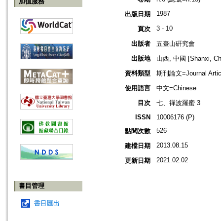
加值服務
1987
出版日期
3 - 10
頁次
出版者
五臺山硏究會
出版地
山西, 中國 [Shanxi, Ch
資料類型
期刊論文=Journal Artic
使用語言
中文=Chinese
目次
七、禪波羅蜜 3
ISSN
10006176 (P)
526
點閱次數
2013.08.15
建檔日期
2021.02.02
更新日期
書目管理
書目匯出