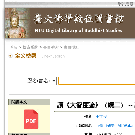
網站導覽
．
首頁
>
檢索系統
>
書目檢索
>
書目明細
閱讀本文
讀《大智度論》（續二） -
作者
王世安
出處題名
五臺山研究=Mt Wutai R
卷期
n.6 (總號=n.13)