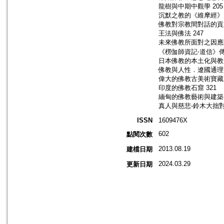
龍樹與中期中觀學 205
沉默之教的《維摩經》 
佛教對宗教間對話的貢獻
王法與佛法 247
未來佛教所面對之因應問
《楞伽師資記‧道信》傳管
日本佛教的本土化與教化
佛教與人性．遼國通理大
偉大的佛教古美術寶藏 -
印度的佛教石窟 321
緬甸的佛教藝術與建築 
真人與慈悲-鈴木大拙對
ISSN
1609476X
602
點閱次數
2013.08.19
建檔日期
2024.03.29
更新日期