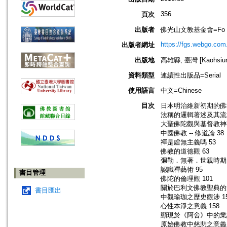
356
頁次
出版者
佛光山文教基金會=Fo Guang 
https://fgs.webgo.com
出版者網址
出版地
高雄縣, 臺灣 [Kaohsiung
資料類型
連續性出版品=Serial
使用語言
中文=Chinese
目次
日本明治維新初期的佛教
法稱的邏輯著述及其流派
大聖佛陀觀與基督教神觀
中國佛教 -- 修道論 38
禪是虛無主義嗎 53
佛教的道德觀 63
彌勒．無著．世親時期的
認識禪藝術 95
書目管理
佛陀的倫理觀 101
關於巴利文佛教聖典的集
書目匯出
中觀瑜珈之歷史觀涉 1
心性本淨之意義 158
顯現於《阿舍》中的業論 
原始佛教中慈悲之意義 