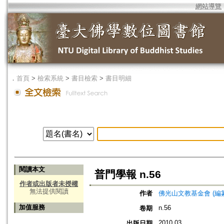
網站導覽
．
首頁
>
檢索系統
>
書目檢索
>
書目明細
閱讀本文
普門學報 n.56
作者或出版者未授權
無法提供閱讀
作者
佛光山文教基金會 (編
加值服務
n.56
卷期
2010.03
出版日期