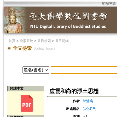
網站導覽
．
首頁
>
檢索系統
>
書目檢索
>
書目明細
閱讀本文
虛雲和尚的淨土思想
作者
陳浦燕
出處題名
弘化月刊
n.1
卷期