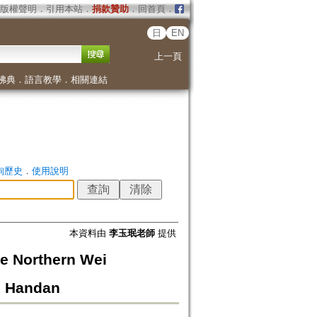
版權聲明
．
引用本站
．
捐款贊助
．
回首頁
．
日
EN
上一頁
佛典
．
語言教學
．
相關連結
詢歷史
．
使用說明
本資料由
李玉珉老師
提供
orthern Wei
n Handan