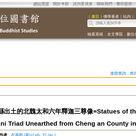
網站導覽
．
關於本館
．
諮詢委員會
．
聯絡我們
．
書目提供
．
｜
書目
｜
佛學著者
｜
站內
｜
檢索系統
．
全文專區
．
數位
進階查詢
．
查
土的北魏太和六年釋迦三尊像=Statues of the N
i Triad Unearthed from Cheng an County i
作者
衣麗都 (著)=Lidu, YI (au.)