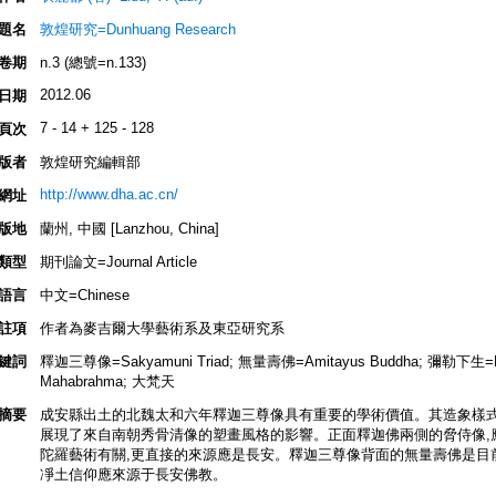
題名
敦煌研究=Dunhuang Research
卷期
n.3 (總號=n.133)
2012.06
日期
7 - 14 + 125 - 128
頁次
版者
敦煌研究編輯部
http://www.dha.ac.cn/
網址
版地
蘭州, 中國 [Lanzhou, China]
類型
期刊論文=Journal Article
語言
中文=Chinese
註項
作者為麥吉爾大學藝術系及東亞研究系
鍵詞
釋迦三尊像=Sakyamuni Triad; 無量壽佛=Amitayus Buddha; 彌勒下生=Maitr
Mahabrahma; 大梵天
摘要
成安縣出土的北魏太和六年釋迦三尊像具有重要的學術價值。其造象樣式
展現了來自南朝秀骨清像的塑畫風格的影響。正面釋迦佛兩側的脅侍像,
陀羅藝術有關,更直接的來源應是長安。釋迦三尊像背面的無量壽佛是目
凈土信仰應來源于長安佛教。