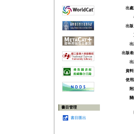
出處
出版
出
出版者
出
資料
使用
附
關
書目管理
書目匯出