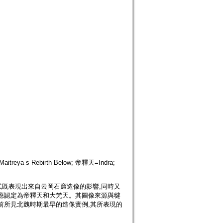
eya s Rebirth Below; 帝釋天=Indra;
既表現出來自云岡石窟造像的影響,同時又
應認定為帝釋天和大梵天。其圖像來源與犍
前所見北魏時期最早的造像實例,其所表現的