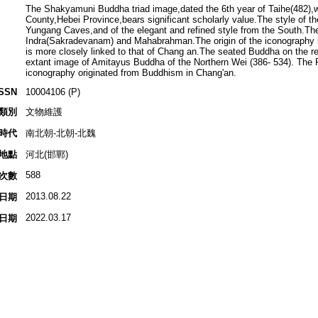
The Shakyamuni Buddha triad image,dated the 6th year of Taihe(482),
County,Hebei Province,bears significant scholarly value.The style of the
Yungang Caves,and of the elegant and refined style from the South.The 
Indra(Sakradevanam) and Mahabrahman.The origin of the iconography i
is more closely linked to that of Chang an.The seated Buddha on the rev
extant image of Amitayus Buddha of the Northern Wei (386- 534). The Pu
iconography originated from Buddhism in Chang'an.
ISSN
10004106 (P)
類別
文物維護
時代
南北朝-北朝-北魏
地點
河北(邯鄲)
588
次數
2013.08.22
日期
2022.03.17
日期