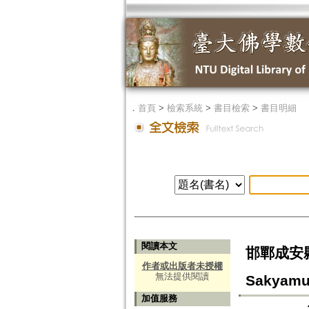
．
首頁
>
檢索系統
>
書目檢索
>
書目明細
閱讀本文
邯鄲成安縣出
作者或出版者未授權
無法提供閱讀
Sakyamun
加值服務