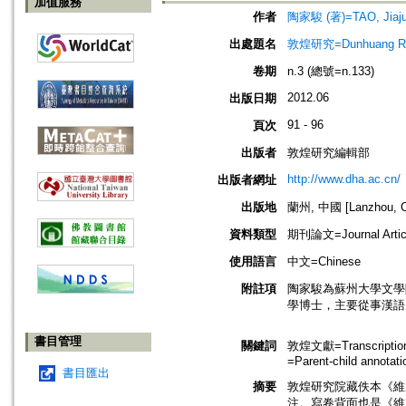
加值服務
作者
陶家駿 (著)=TAO, Jiajun
出處題名
敦煌研究=Dunhuang Re
卷期
n.3 (總號=n.133)
2012.06
出版日期
91 - 96
頁次
出版者
敦煌研究編輯部
http://www.dha.ac.cn/
出版者網址
出版地
蘭州, 中國 [Lanzhou, C
資料類型
期刊論文=Journal Artic
使用語言
中文=Chinese
附註項
陶家駿為蘇州大學文學
學博士，主要從事漢語
書目管理
關鍵詞
敦煌文獻=Transcription 
=Parent-child annotati
書目匯出
摘要
敦煌研究院藏佚本《維
注。寫卷背面也是《維